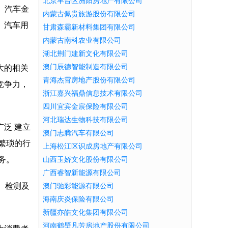
北京丰台区洲阳房地产有限公司
营、汽车金
内蒙古佩贵旅游股份有限公司
、汽车用
甘肃森霸新材料集团有限公司
内蒙古南科农业有限公司
湖北荆门建新文化有限公司
澳门辰德智能制造有限公司
大的相关
青海杰霄房地产股份有限公司
竞争力，
浙江嘉兴福鼎信息技术有限公司
四川宜宾金宸保险有限公司
河北瑞达生物科技有限公司
泛 建立
澳门志腾汽车有限公司
繁琐的行
上海松江区识成房地产有限公司
务。
山西玉娇文化股份有限公司
广西睿智新能源有限公司
、检测及
澳门驰彩能源有限公司
海南庆炎保险有限公司
新疆亦皓文化集团有限公司
河南鹤壁凡芳房地产股份有限公司