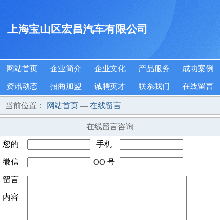
上海宝山区宏昌汽车有限公司
网站首页
企业简介
企业文化
产品服务
成功案例
资讯动态
招商加盟
诚聘英才
联系我们
在线留言
当前位置：
网站首页
—
在线留言
在线留言咨询
您的
手机
姓名
微信
*
QQ 号
号码
*
号码
留言
码
内容